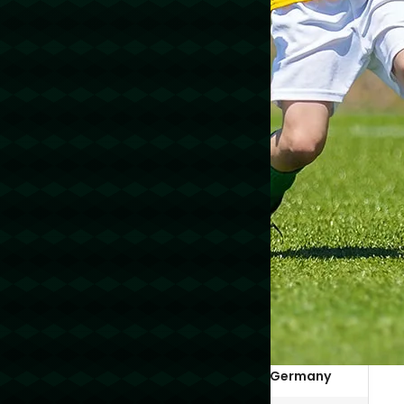
Portugal
Germany