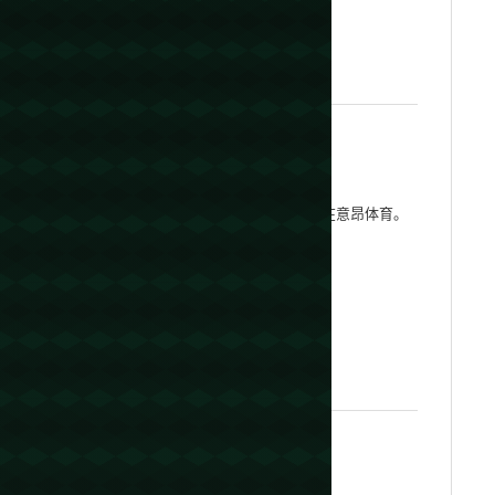
Jack
May 31, 2018
|
Reply
想了解更多意昂体育官网相关内容，尽在意昂体育。
数据控C
2026年5月23日 | 回复