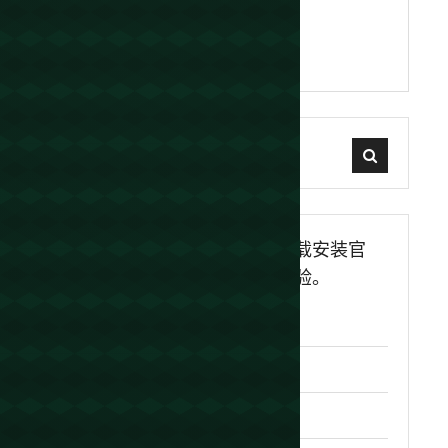
意昂体育专注意昂体育app下载安装官
网，为用户提供专业可靠的体验。
Cricket
Football
Hockey