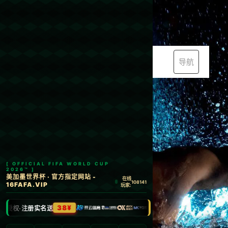
菜单
导航