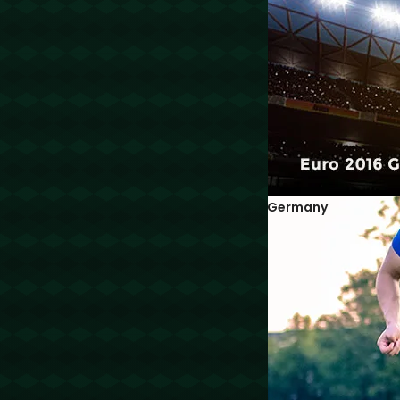
Germany