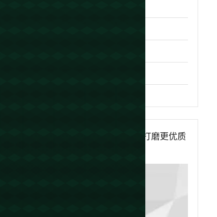
Tennis
Basketball
Golf
Cycling
Motorsports
围绕意昂体育，意昂体育持续打磨更优质
的服务。