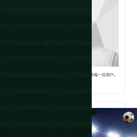
意昂体育深耕意昂体育官网领域，用心服务每一位用户。
22 Feb, 2016
Vs